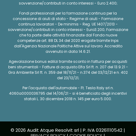
sovvenzione/contributi in conto interessi - Euro 2.400;
Fondi professionali per la formazione continua per la
concessione di aiuti di stato - Regime di aiuti - Formazione
continua lavoratori - De minimis - Reg. UE 1407/2013 -
sovvenzione/contributi in conto interessi - Euro3.200; Formazione
che fa parte delle attività finanziate dal Fondo nuove
competenze art. 88 DL 34 del 2020 erogate tramite Inps
dall'Agenzia Nazionale Politiche Attive sul lavoro. Accredito
avvenuto in data 14.6.21.
Agevolazione bonus edilizi tramite sconto in fattura per acquisti
beni strumentali - Fatture di acquisto Elfa Srl ft. n. 207 del 13.9.21 -
Gra Ambiente Srl ft. n. 359 del 18/11/21 - n.374 del 03/12/21 e n. 402
del 23/12/21;
Per l'acquisto dell'automobile - Ft. Tesla Italy srl n.
4060a0000036795 del 14/06/21 - si è beneficiato degli incentivi
statali L. 30 dicembre 2018 n. 145 per euro 5.000.
© 2026 Audit Atque Resolvit srl | P. IVA 03261110542 |
PRIVACY POLICY
|
COOKIE POLICY
|