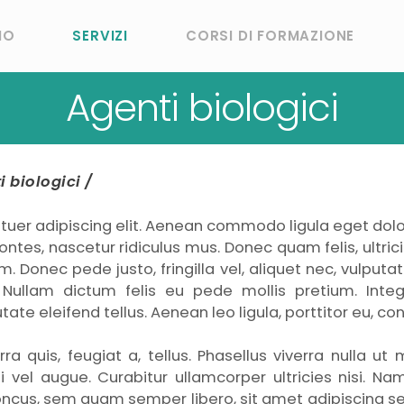
MO
SERVIZI
CORSI DI FORMAZIONE
Agenti biologici
i biologici
/
tuer adipiscing elit. Aenean commodo ligula eget do
ntes, nascetur ridiculus mus. Donec quam felis, ultrici
Donec pede justo, fringilla vel, aliquet nec, vulputate
. Nullam dictum felis eu pede mollis pretium. Inte
e eleifend tellus. Aenean leo ligula, porttitor eu, con
ra quis, feugiat a, tellus. Phasellus viverra nulla ut
si vel augue. Curabitur ullamcorper ultricies nisi. 
oncus, sem quam semper libero, sit amet adipiscing 