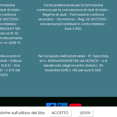
formazione
Fondi professionali per la formazione
iuti di stato -
continua per la concessione di aiuti di stato -
e continua
Regime di aiuti - Formazione continua
UE 1407/2013 -
lavoratori - De minimis - Reg. UE 1407/2013 -
o interessi -
sovvenzione/contributi in conto interessi -
E RESOLVIT SRL
Euro 2.400;
zio al 31-12-
tomaticamente
c-ci-2018-11-
ite sconto in
Per l'acquisto dell'automobile - Ft. Tesla Italy
tali - Fatture
srl n. 4060a0000036795 del 14/06/21 - si è
l 13.9.21 - Gra
beneficiato degli incentivi statali L. 30
21 - n.374 del
dicembre 2018 n. 145 per euro 5.000.
12/21;
AL
che sull'utilizzo del Sito.
ACCETTO
LEGGI