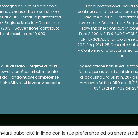
 sostegno delle micro e piccole
Fondi professionali per la 
'innovazione attraverso l'utilizzo
continua per la concessione di a
me di aiuti - LModulo piattaforma
Regime di aiuti - Formazion
- Regione Umbria - De minimis
lavoratori - De minimis - Reg. 
7/2013 - Sovvenzione/contributo
sovvenzione/contributi in cont
to interessi - euro 10.000;
Euro 2.400; v.2.13.0 AUDIT ATQU
UNIPERSONALE Bilancio di eserci
2021 Pag. 21 di 25 Generato au
- Conforme alla tassonomia itc
04
iuti di stato - Regime di aiuti -
Agevolazione bonus edilizi tram
sovvenzione/contributi in conto
fattura per acquisti beni strumen
ziate dal Fondo nuove competenze
di acquisto Elfa Srl ft. n. 207 de
tiche Attive sul lavoro. Accredito
Ambiente Srl ft. n. 359 del 18/11/
03/12/21 e n. 402 del 23/
61110542 |
PRIVACY POLICY
|
COOKIE POLICY
|
Sviluppato da IT-
nviarti pubblicità in linea con le tue preferenze ed ottenere statisti