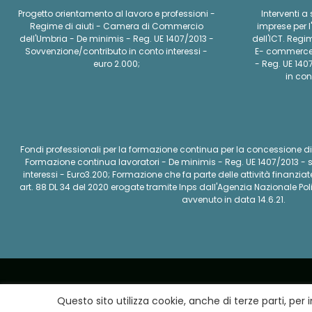
Progetto orientamento al lavoro e professioni -
Interventi a
Regime di aiuti - Camera di Commercio
imprese per l
dell'Umbria - De minimis - Reg. UE 1407/2013 -
dell'ICT. Regi
Sovvenzione/contributo in conto interessi -
E- commerce 
euro 2.000;
- Reg. UE 140
in con
Fondi professionali per la formazione continua per la concessione di a
Formazione continua lavoratori - De minimis - Reg. UE 1407/2013 - 
interessi - Euro3.200; Formazione che fa parte delle attività finan
art. 88 DL 34 del 2020 erogate tramite Inps dall'Agenzia Nazionale Poli
avvenuto in data 14.6.21.
© 2026 Audit Atque Resolvit srl | P. IVA 032
Questo sito utilizza cookie, anche di terze parti, per i