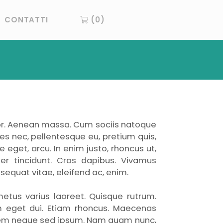
CONTATTI
(0)
lor. Aenean massa. Cum sociis natoque
es nec, pellentesque eu, pretium quis,
 eget, arcu. In enim justo, rhoncus ut,
ger tincidunt. Cras dapibus. Vivamus
sequat vitae, eleifend ac, enim.
 metus varius laoreet. Quisque rutrum.
Nam eget dui. Etiam rhoncus. Maecenas
sem neque sed ipsum. Nam quam nunc,